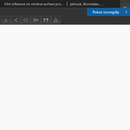
Film influence on minerai surface properties in flotation aspects
Jańczuk, Bronisław.; Chibowski, Emilian (1943- ).; Wójcik, Wiesław (1936- ).; Staszczuk, Piotr (1949- ).; Jurkiewicz, Kazimierz (1940-2018).; Szymański, Edward (chemia).; Białopiotrowicz, Tomasz (1949- ).; Hołysz, Lucyna (1952- ).; Biliński, Bogdan.
Pokaż szczegóły