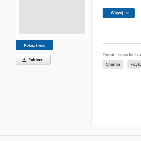
Więcej
Pokaż treść
Temat i słowa klucz
Pobierz
Chemia
Fizyk