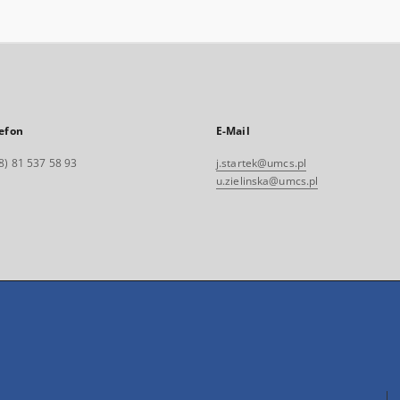
efon
E-Mail
8) 81 537 58 93
j.startek@umcs.pl
u.zielinska@umcs.pl