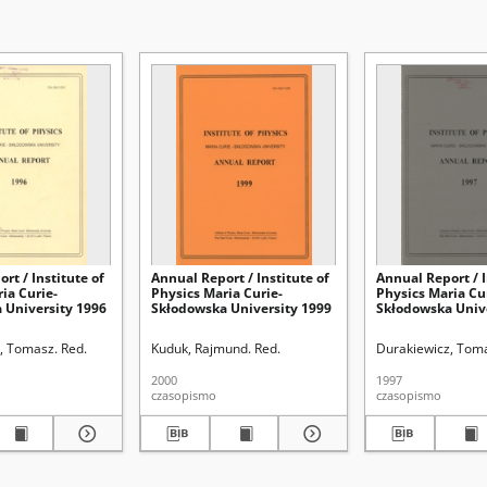
rt / Institute of
Annual Report / Institute of
Annual Report / I
ia Curie-
Physics Maria Curie-
Physics Maria Cu
 University 1996
Skłodowska University 1999
Skłodowska Univ
, Tomasz. Red.
Kuduk, Rajmund. Red.
Durakiewicz, Toma
2000
1997
czasopismo
czasopismo