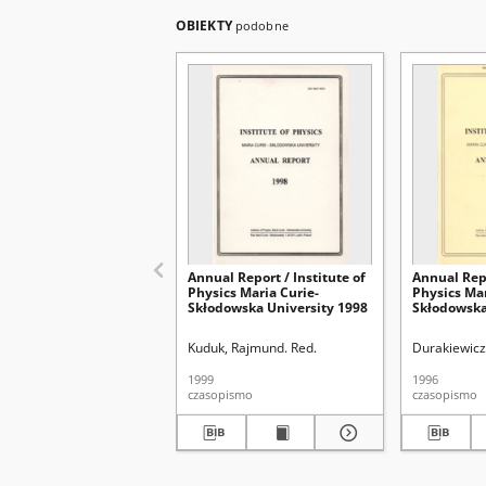
OBIEKTY
podobne
Annual Report / Institute of
Annual Repo
Physics Maria Curie-
Physics Mar
Skłodowska University 1998
Skłodowska
Kuduk, Rajmund. Red.
Durakiewicz
1999
1996
czasopismo
czasopismo