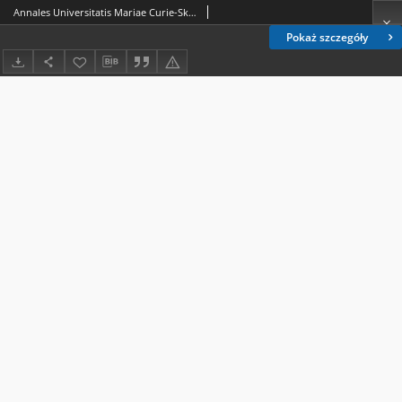
Annales Universitatis Mariae Curie-Skłodowska. Sectio AA, Physica et Chemia. - Vol. 22 (1967)
Pokaż szczegóły