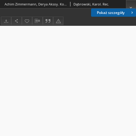
Achim Zimmermann, Derya Aksoy. Kompetenztrainer Rechtsdidaktik: Juristisches Lehren und Lernen gestalten, Baden-Baden 2019, ss. 147
Dąbrowski, Karol. Rec.
Pokaż szczegóły