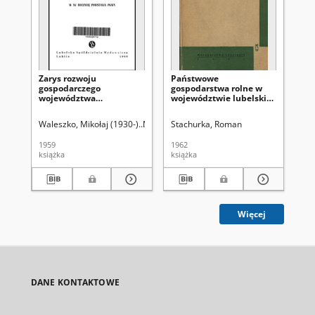
Zarys rozwoju
Państwowe
Gry
gospodarczego
gospodarstwa rolne w
ro
województwa
województwie lubelskim
w 
lubelskiego w latach
w latach 1953-1965
Po
1944-1959
Waleszko, Mikołaj (1930-)
Mitura, Zbigniew (1931-)
Stachurka, Roman
Bub
1959
1962
200
książka
książka
art
Więcej
DANE KONTAKTOWE