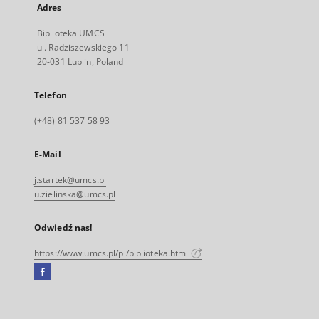
Adres
Biblioteka UMCS
ul. Radziszewskiego 11
20-031 Lublin, Poland
Telefon
(+48) 81 537 58 93
E-Mail
j.startek@umcs.pl
u.zielinska@umcs.pl
Odwiedź nas!
https://www.umcs.pl/pl/biblioteka.htm
Facebook
Link
zewnętrzny,
otworzy