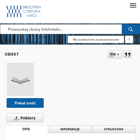
Wyszukiwanie zaawansowane
?
OBIEKT
Pokaż treść
Pobierz
OPIS
INFORMACJE
STRUKTURA