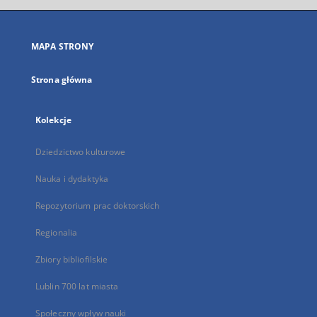
się
w
nowej
MAPA STRONY
karcie
Strona główna
Kolekcje
Dziedzictwo kulturowe
Nauka i dydaktyka
Repozytorium prac doktorskich
Regionalia
Zbiory bibliofilskie
Lublin 700 lat miasta
Społeczny wpływ nauki