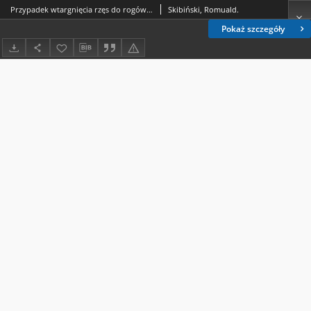
Przypadek wtargnięcia rzęs do rogówki i komory przedniej oka
Skibiński, Romuald.
Pokaż szczegóły