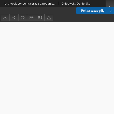
Ichthyosis congenita gravis z podaniem dwóch własnych przypadków
Chibowski, Daniel (1932- ).; Kleniewski, Andrzej (anatomia).
Pokaż szczegóły