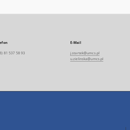
efon
E-Mail
8) 81 537 58 93
j.startek@umcs.pl
u.zielinska@umcs.pl