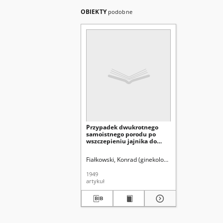
OBIEKTY
podobne
Przypadek dwukrotnego
samoistnego porodu po
wszczepieniu jajnika do
macicy
Fiałkowski, Konrad (ginekologia).
Fleck, Ludwik (1
1949
artykuł