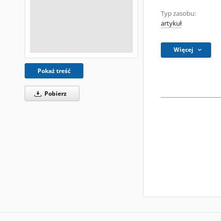
Typ zasobu:
artykuł
Więcej
Pokaż treść
Pobierz