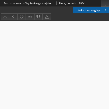
Zastosowanie próby leukergicznej do wykrywania zakażeń utajonych u zwierząt doświadczalnych
Fleck, Ludwik (1896-1961).; Stański, Feliks (1909-1963).; Nicewicz, Nina.
Pokaż szczegóły