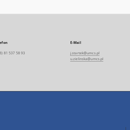
efon
E-Mail
8) 81 537 58 93
j.startek@umcs.pl
u.zielinska@umcs.pl