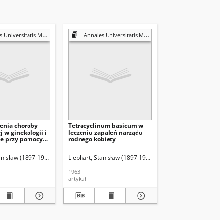
is Mariae Curie-Skłodowska. Sectio D, Medicina
Annales Universitatis Mariae Curie-Skłodowska. Sectio D, Medicina
zenia choroby
Tetracyclinum basicum w
 w ginekologii i
leczeniu zapaleń narządu
ie przy pomocy
rodnego kobiety
- tokoferolu
zna (Lublin)
tanisław (1897-1968)
Krystosik, Jerzy
Liebhart, Stanisław (1897-1968)
Krwawicz, Tadeusz (1910-1988). Redaktor se
Bartoszewski, Adam (
1963
artykuł