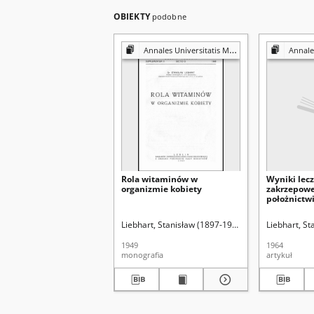
OBIEKTY
podobne
Annales Universitatis Mariae Curie-Skłodowska Lublin-Polonia. Sectio D, Supplementum
Annales Universitat
Rola witaminów w
Wyniki lec
organizmie kobiety
zakrzepowej
położnictw
witaminy E 
Liebhart, Stanisław (1897-1968).
Akademia Medyc
Liebhart, S
1949
1964
monografia
artykuł