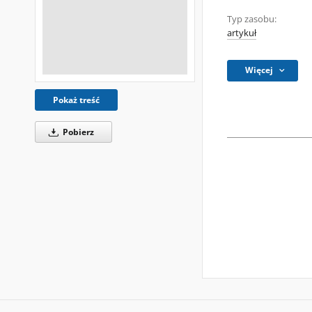
Typ zasobu:
artykuł
Więcej
Pokaż treść
Pobierz