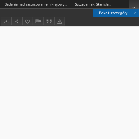
Badania nad zastosowaniem krajowych kationitów fenolosulfonowych w analizie ilościowej aminokwasów. 2, Oznaczanie ilościowe aminokwasów rozdzielonych na kolumnie
Szczepaniak, Stanisław (farmacja).
Pokaż szczegóły