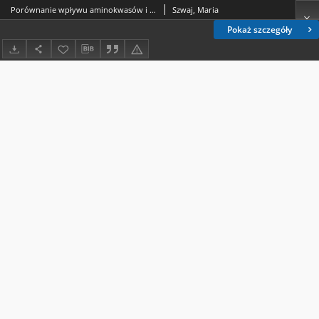
Porównanie wpływu aminokwasów i ich pochodnych na zawartość 1-14C-glicyny w komórkach raka Ehrlicha
Szwaj, Maria
Pokaż szczegóły