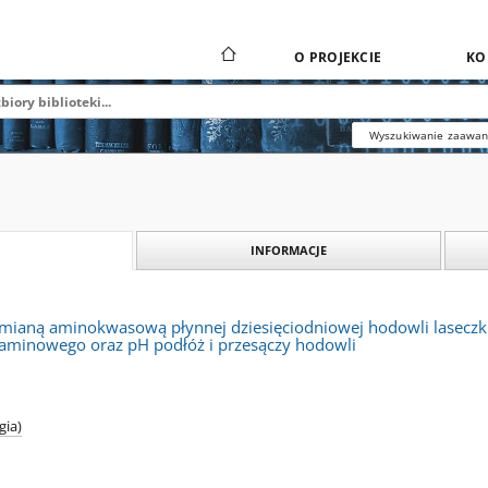
O PROJEKCIE
KO
Wyszukiwanie zaawa
INFORMACJE
ianą aminokwasową płynnej dziesięciodniowej hodowli laseczki t
a-aminowego oraz pH podłóż i przesączy hodowli
gia)