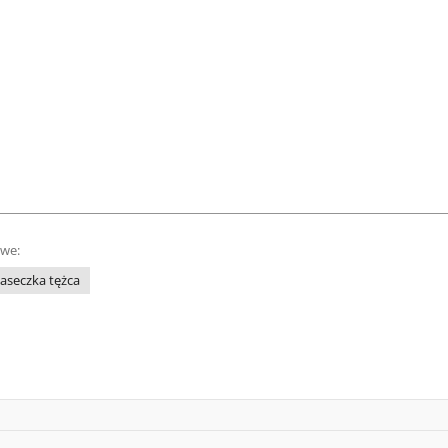
owe:
laseczka tężca