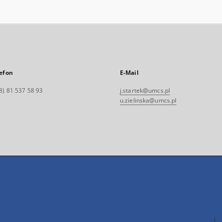
efon
E-Mail
8) 81 537 58 93
j.startek@umcs.pl
u.zielinska@umcs.pl