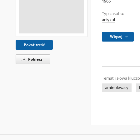
1965
Typ zasobu:
artykuł
Więcej
Pokaż treść
Pobierz
Temat i słowa klucz
aminokwasy