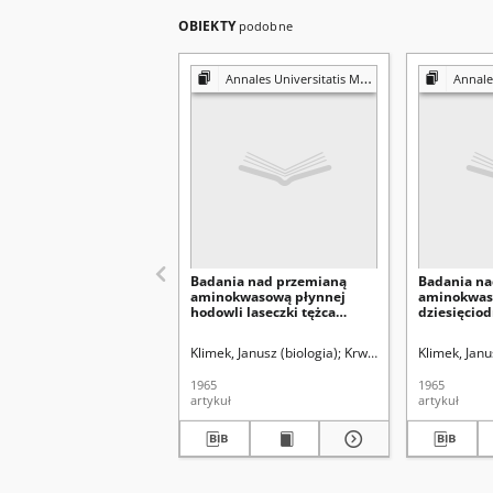
OBIEKTY
podobne
Annales Universitatis Mariae Curie-Skłodowska. Sectio D, Medicina
Annales Universitat
Badania nad przemianą
Badania na
aminokwasową płynnej
aminokwas
hodowli laseczki tężca
dziesięcio
(Clostridium tetani). 3,
laseczki tę
Rozdział chromatograficzny
tetani). 1,
Klimek, Janusz (biologia)
Krwawicz, Tadeusz (1910
Klimek, Janu
i identyfikacja wolnych
tężca, otr
aminokwasów podłóż i
przesączy i
1965
1965
przesączy laseczki tężca
materiału 
artykuł
artykuł