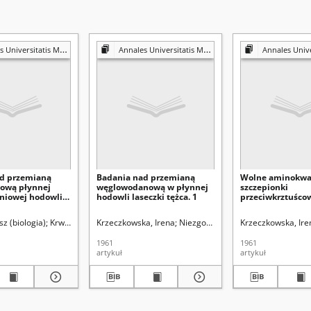
is Mariae Curie-Skłodowska. Sectio D, Medicina
Annales Universitatis Mariae Curie-Skłodowska. Sectio D, Medicina
Annales Universitatis Mariae Curie-Sk
d przemianą
Badania nad przemianą
Wolne aminokwa
ową płynnej
węglowodanową w płynnej
szczepionki
dniowej hodowli
hodowli laseczki tężca. 1
przeciwkrztuśco
żca (Clostridium
 Hodowla laseczki
-1988). Redaktor sekcji
sz (biologia)
Krwawicz, Tadeusz (1910-1988). Redaktor sekcji
Krzeczkowska, Irena
Niezgoda, Tadeusz
Krzeczkowska, Ire
Krwawicz, Tad
zymywanie
 oczyszczanie
1961
1961
biologicznego
artykuł
artykuł