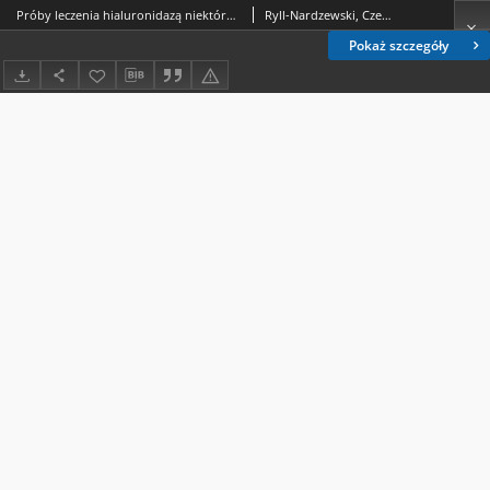
Próby leczenia hialuronidazą niektórych chorób skóry
Ryll-Nardzewski, Czesław (1893-1961).; Wojtkiewicz, Jadwiga.; Miturska, Maria.
Pokaż szczegóły