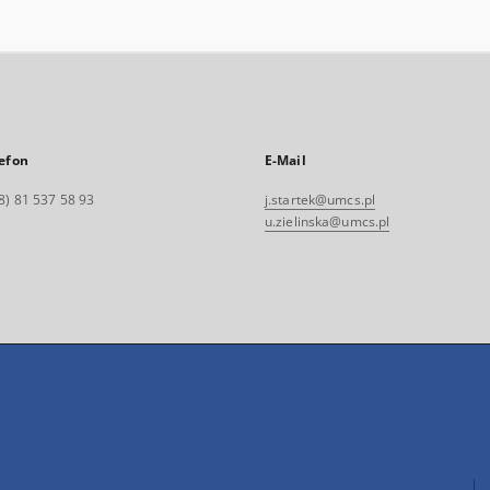
efon
E-Mail
8) 81 537 58 93
j.startek@umcs.pl
u.zielinska@umcs.pl