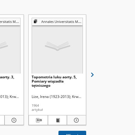
łodowska. Sectio D, Medicina
Annales Universitatis Mariae Curie-Skłodowska. Sectio D, Medicina
Annales Universitatis Mariae Curie-Skłodowska. Sectio D
orty. 3,
Topometria luku aorty. 5,
Wrodzona wada osierd
Pomiary wiązadła
tętniczego
 Redaktor sekcji
2013)
Krwawicz, Tadeusz (1910-1988). Redaktor sekcji
Lize, Irena (1923-2013)
Krwawicz, Tadeusz (1910-1988). Redak
Lize, Irena (1923-2013)
1964
1965
artykuł
artykuł