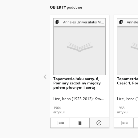
OBIEKTY
podobne
Annales Universitatis Mariae Curie-Skłodowska. Sectio D, Medicina
Annales Universitat
Topometria łuku aorty. 6,
Topometria 
Pomiary szczeliny między
Część 1, Po
pniem płucnym i aortą
Lize, Irena (1923-2013)
Krwawicz, Tadeusz (1910-
Lize, Irena 
1964
1963
artykuł
artykuł