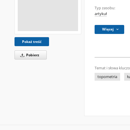
Typ zasobu:
artykuł
Więcej
Pokaż treść
Pobierz
Temat i słowa klucz
topometria
ł