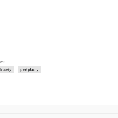
owe:
uk aorty
pień płucny