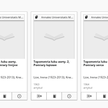
is Mariae Curie-Skłodowska. Sectio D, Medicina
Annales Universitatis Mariae Curie-Skłodowska. Sectio D, Medicina
Annales Universitatis Mariae Curie-Sk
łuku aorty.
Topometria łuku aorty. 2,
Topometria luku a
miary linijne
Pomiary kątowe
Pomiary serca
1988). Redaktor sekcji
(1923-2013)
Krwawicz, Tadeusz (1910-1988). Redaktor sekcji
Lize, Irena (1923-2013)
Krwawicz, Tadeusz (1910-1988).
Lize, Irena (1923-
1963
1964
artykuł
artykuł