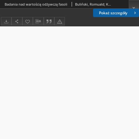
Badania nad wartością odżywczą fasoli
Buliński, Romuald; Kutulas, Krystyna; Przeciechowska, Irena
Pokaż szczegóły