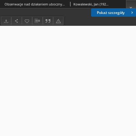
Obserwacje nad działaniem ubocznym ACTH i kortykosterydów
Kowalewski, Jan (1921- ); Zatońska, Izabella
Pokaż szczegóły