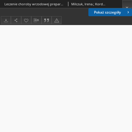
Leczenie choroby wrzodowej preparatami mukoproteinowymi (Robudene - Robopharm)
Milczuk, Irena.; Kordulska, Franciszka.
Pokaż szczegóły