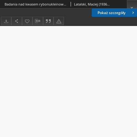
Badania nad kwasem rybonukleinowym i białkowymi grupami SH w wątrobie szczurów przy stosowaniu różnej diety
Latalski, Maciej (1936-2008)
Pokaż szczegóły