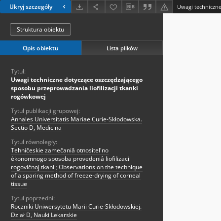
Ukryj szczegóły
Struktura obiektu
Opis obiektu
Lista plików
Tytuł:
Uwagi techniczne dotyczące oszczędzającego
sposobu przeprowadzania liofilizacji tkanki
rogówkowej
Tytuł publikacji grupowej:
Annales Universitatis Mariae Curie-Skłodowska.
Sectio D, Medicina
Tytuł równoległy:
Tehničeskie zamečaniâ otnositelʹno
èkonomnogo sposoba provedeniâ liofilizacii
rogovičnoj tkani
;
Observations on the technique
of a sparing method of freeze-drying of corneal
tissue
Tytuł poprzedni:
Roczniki Uniwersytetu Marii Curie-Skłodowskiej.
Dział D, Nauki Lekarskie