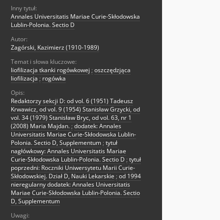
Inny tytuł:
Annales Universitatis Mariae Curie-Skłodowska
Lublin-Polonia. Sectio D
Autor:
Zagórski, Kazimierz (1910-1989)
Temat i słowa kluczowe:
liofilizacja tkanki rogówkowej
;
oszczędzjąca
liofilizacja
;
rogówka
Opis:
Redaktorzy sekcji D: od vol. 6 (1951) Tadeusz
Krwawicz, od vol. 9 (1954) Stanisław Grzycki, od
vol. 34 (1979) Stanisław Bryc, od vol. 63, nr 1
(2008) Maria Majdan.
;
dodatek: Annales
Universitatis Mariae Curie-Skłodowska Lublin-
Polonia. Sectio D, Supplementum
;
tytuł
nagłówkowy: Annales Universitatis Mariae
Curie-Skłodowska Lublin-Polonia. Sectio D
;
tytuł
poprzedni: Roczniki Uniwersytetu Marii Curie-
Skłodowskiej. Dział D, Nauki Lekarskie
;
od 1994
nieregularny dodatek: Annales Universitatis
Mariae Curie-Skłodowska Lublin-Polonia. Sectio
D, Supplementum
Uwagi: