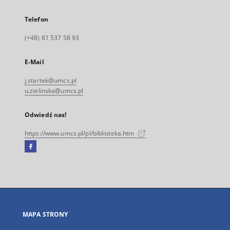
Telefon
(+48) 81 537 58 93
E-Mail
j.startek@umcs.pl
u.zielinska@umcs.pl
Odwiedź nas!
https://www.umcs.pl/pl/biblioteka.htm
Facebook
Link
zewnętrzny,
otworzy
się
w
nowej
MAPA STRONY
karcie