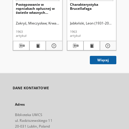
Postępowanie w
Charakterystyka
Ba
ropniakach opłucnej w
Brucellafaga
pa
świetle własnych
Cox
obserwacji
mu
os
Zakryś, Mieczysław
Krwawicz, Tadeusz (1910-1988). Redaktor sekcji
Jabłoński, Leon (1931-2008)
Krwawicz
Sid
1963
1963
197
artykuł
artykuł
art
Więcej
DANE KONTAKTOWE
Adres
Biblioteka UMCS
ul. Radziszewskiego 11
20-031 Lublin, Poland