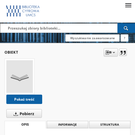
Wyszukiwanie zaawansowane
?
OBIEKT
Pokaż treść
Pobierz
OPIS
INFORMACJE
STRUKTURA