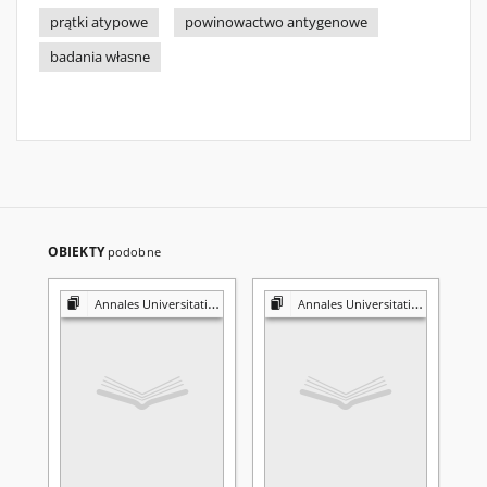
prątki atypowe
powinowactwo antygenowe
badania własne
OBIEKTY
podobne
Annales Universitatis Mariae Curie-Skłodowska. Sectio D, Medicina
Annales Universitatis Mariae Curie-Skłodowska. Sectio D, Medicina