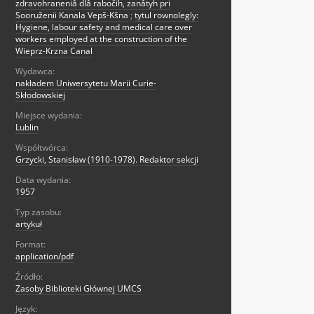
zdravohraneniâ dlâ rabočih, zanâtyh pri
Sooruženii Kanala Vepš-Kšna
;
tytul rownolegly:
Hygiene, labour safety and medical care over
workers employed at the construction of the
Wieprz-Krzna Canal
Wydawca:
nakładem Uniwersytetu Marii Curie-
Skłodowskiej
Miejsce wydania:
Lublin
Współtwórca:
Grzycki, Stanisław (1910-1978). Redaktor sekcji
Data wydania:
1957
Typ zasobu:
artykuł
Format:
application/pdf
Źródło:
Zasoby Biblioteki Głównej UMCS
Język: