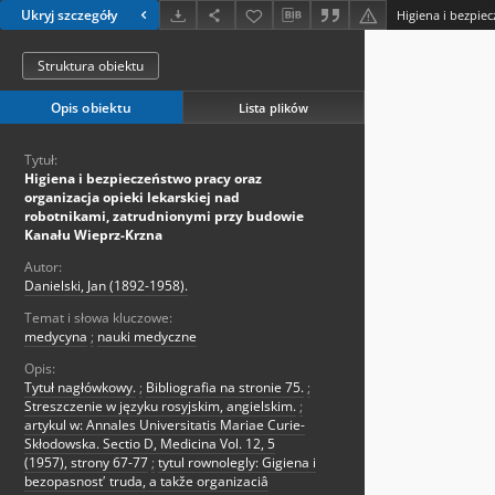
Ukryj szczegóły
Struktura obiektu
Opis obiektu
Lista plików
Tytuł:
Higiena i bezpieczeństwo pracy oraz
organizacja opieki lekarskiej nad
robotnikami, zatrudnionymi przy budowie
Kanału Wieprz-Krzna
Autor:
Danielski, Jan (1892-1958).
Temat i słowa kluczowe:
medycyna
;
nauki medyczne
Opis:
Tytuł nagłówkowy.
;
Bibliografia na stronie 75.
;
Streszczenie w języku rosyjskim, angielskim.
;
artykul w: Annales Universitatis Mariae Curie-
Skłodowska. Sectio D, Medicina Vol. 12, 5
(1957), strony 67-77
;
tytul rownolegly: Gigiena i
bezopasnostʹ truda, a takže organizaciâ