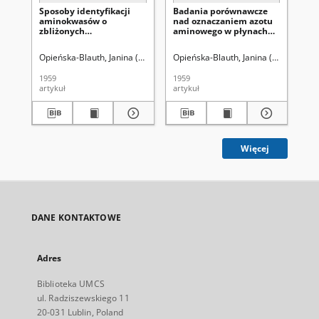
Sposoby identyfikacji
Badania porównawcze
Ch
aminokwasów o
nad oznaczaniem azotu
bib
zbliżonych
aminowego w płynach
za
współczynnikach RF
ustrojowych
cu
Opieńska-Blauth, Janina (1895-1987).
Opieńska-Blauth, Janina (1895-1987)
Karbownicka, Jadwiga.
Sakławsk
Opi
1959
1959
195
artykuł
artykuł
art
Więcej
DANE KONTAKTOWE
Adres
Biblioteka UMCS
ul. Radziszewskiego 11
20-031 Lublin, Poland