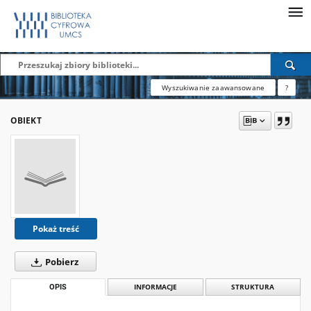
Wyszukiwanie zaawansowane
?
OBIEKT
Pokaż treść
Pobierz
OPIS
INFORMACJE
STRUKTURA