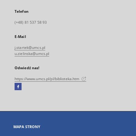
Telefon
(+48) 81 537 58 93
E-Mail
j.startek@umcs.pl
u.zielinska@umcs.pl
Odwiedź nas!
https://www.umcs.pl/pl/biblioteka.htm
Facebook
Link
zewnętrzny,
otworzy
się
w
nowej
MAPA STRONY
karcie