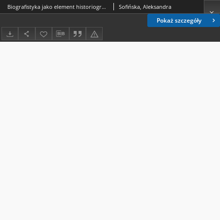
Biografistyka jako element historiografii. Zmiana wizerunku hrabiego Edwarda Bernarda Raczyńskiego w historiografii polskiej XX i XXI wieku
Sofińska, Aleksandra
Pokaż szczegóły