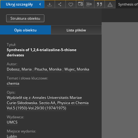
Ukryj szczegóły
Synthesis of
Struktura obiektu
Opis obiektu
Lista plików
Tytuł:
Synthesis of 1,2,4-trializoline-5-thione
derivates
Autor:
Dobosz, Maria
;
Pitucha, Monika
;
Wujec, Monika
Temat i słowa kluczowe:
chemia
Opis:
Wydzielił się z: Annales Universitatis Mariae
Curie-Skłodowska. Sectio AA, Physica et Chemia
Vol.5 (1950)-Vol.29/30 (1974/1975)
Wydawca:
UMCS
Miejsce wydania:
Lublin