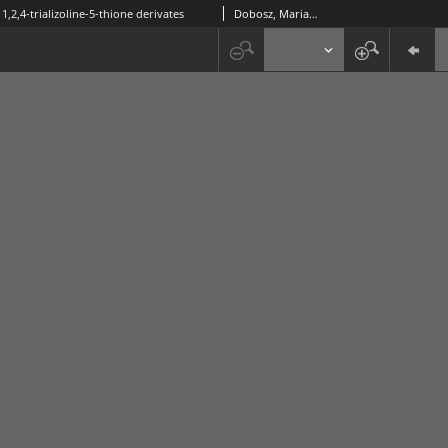
 1,2,4-trializoline-5-thione derivates
Dobosz, Maria; Pitucha, Monika; Wujec, Monika