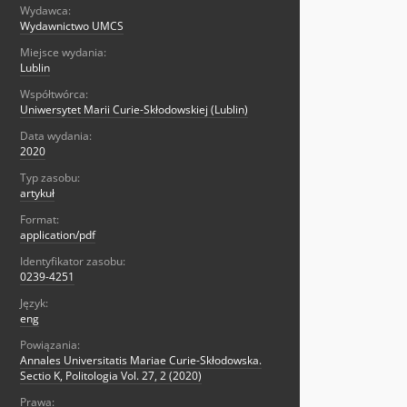
Wydawca:
Wydawnictwo UMCS
Miejsce wydania:
Lublin
Współtwórca:
Uniwersytet Marii Curie-Skłodowskiej (Lublin)
Data wydania:
2020
Typ zasobu:
artykuł
Format:
application/pdf
Identyfikator zasobu:
0239-4251
Język:
eng
Powiązania:
Annales Universitatis Mariae Curie-Skłodowska.
Sectio K, Politologia Vol. 27, 2 (2020)
Prawa: