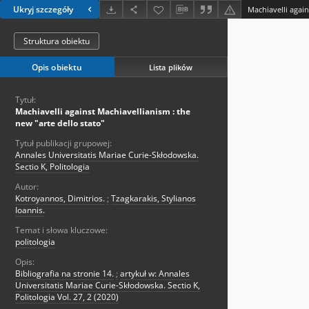
Ukryj szczegóły
Struktura obiektu
Opis obiektu
Lista plików
Tytuł:
Machiavelli against Machiavellianism : the
new "arte dello stato"
Tytuł publikacji grupowej:
Annales Universitatis Mariae Curie-Skłodowska.
Sectio K, Politologia
Autor:
Kotroyannos, Dimitrios.
;
Tzagkarakis, Stylianos
Ioannis.
Temat i słowa kluczowe:
politologia
Opis:
Bibliografia na stronie 14.
;
artykuł w: Annales
Universitatis Mariae Curie-Skłodowska. Sectio K,
Politologia Vol. 27, 2 (2020)