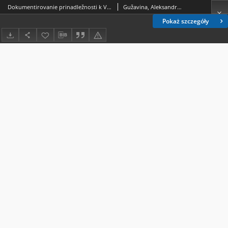
Dokumentirovanie prinadležnosti k Vsesoûznomu Leninskomu Kommunističeskomu Soûzu Molodeži
Gužavina, Aleksandra Mihajlovna
Pokaż szczegóły