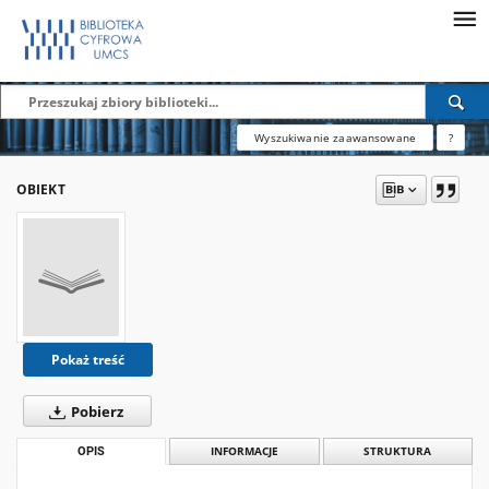
Wyszukiwanie zaawansowane
?
OBIEKT
Pokaż treść
Pobierz
OPIS
INFORMACJE
STRUKTURA