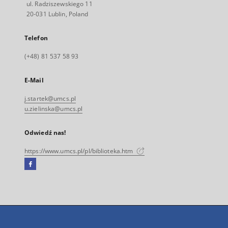
ul. Radziszewskiego 11
20-031 Lublin, Poland
Telefon
(+48) 81 537 58 93
E-Mail
j.startek@umcs.pl
u.zielinska@umcs.pl
Odwiedź nas!
https://www.umcs.pl/pl/biblioteka.htm
Facebook
Link
zewnętrzny,
otworzy
się
w
nowej