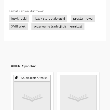
Temat i słowa kluczowe:
język ruski
język starobiałoruski
prosta mowa
XVIII wiek
przerwanie tradycji piśmienniczej
OBIEKTY
podobne
Studia Białorutenistyczne