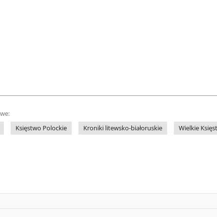
owe:
Księstwo Polockie
Kroniki litewsko-białoruskie
Wielkie Księs