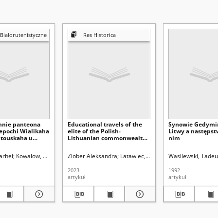
 Białorutenistyczne
Res Historica
nnie panteona
Educational travels of the
Synowie Gedymin
 epochi Wialikaha
elite of the Polish-
Litwy a następst
itouskaha u
Lithuanian commonwealth
nim
 palitycy pamiaci
to German Reich in the first
gg.)
half of 17th century. The
arhei
Kowalow, Siergiej. Redaktor naczelny
Ziober Aleksandra
Latawiec, Krzysztof. Redaktor nacze
Wasilewski, Tadeu
case of selected
representatives of the
2023
1992
Sapieha family
artykuł
artykuł