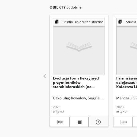
OBIEKTY
podobne
Studia Białorutenistyczne
Studia
Ewolucja form fleksyjnych
Farmirawa
przymiotników
dziejaczau
starobiałoruskich (na
Kniastwa L
podstawie latopisów
biełaruskaj
Wielkiego Księstwa
(1988–2023 
Citko Lilia
Kowalow, Siergiej. Redaktor naczelny
Marozau, Si
Litewskiego)
2023
2023
artykuł
artykuł