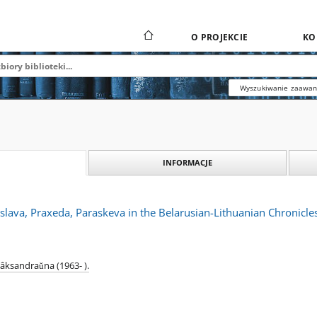
O PROJEKCIE
KO
Wyszukiwanie zaawa
INFORMACJE
lava, Praxeda, Paraskeva in the Belarusian-Lithuanian Chronicles
âksandraǔna (1963- ).