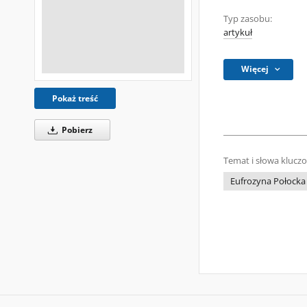
Typ zasobu:
artykuł
Więcej
Pokaż treść
Pobierz
Temat i słowa klucz
Eufrozyna Połocka