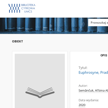
OBIEKT
OPIS
Tytuł:
Euphrosyne, Prads
Autor:
Semânčuk, Alʹbina Al
Data wydania:
2020