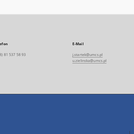
efon
E-Mail
8) 81 537 58 93
j.startek@umcs.pl
u.zielinska@umcs.pl