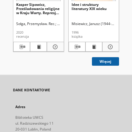
Kasper Sipowicz,
Idee i struktury
Ro
Prześladowania religijne
literatury XIX wieku
ele
w Kraju Warty. Represje
pr
wobec Polaków i
v d
duchowieństwa
sto
Sołga, Przemysław. Rec.
Latawiec, Krzysztof. Red.
Misiewicz, Janusz (1944-2015)
Uniwersytet Marii Cur
Tve
polskiego a polityka
dn
wyznaniowa rządu III
vče
2020
1996
199
Rzeszy 1939-1945, Księży
recenzja
książka
Młyn Dom Wydawniczy,
Łódź 2016, pp.217
Więcej
DANE KONTAKTOWE
Adres
Biblioteka UMCS
ul. Radziszewskiego 11
20-031 Lublin, Poland