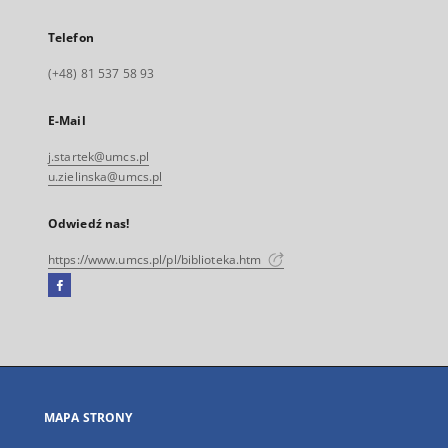
Telefon
(+48) 81 537 58 93
E-Mail
j.startek@umcs.pl
u.zielinska@umcs.pl
Odwiedź nas!
https://www.umcs.pl/pl/biblioteka.htm
Facebook
Link
zewnętrzny,
otworzy
się
w
nowej
MAPA STRONY
karcie