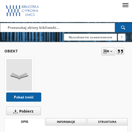
Wyszukiwanie zaawansowane
?
OBIEKT
Pokaż treść
Pobierz
OPIS
INFORMACJE
STRUKTURA