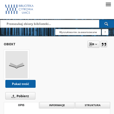
Wyszukiwanie zaawansowane
?
OBIEKT
Pokaż treść
Pobierz
OPIS
INFORMACJE
STRUKTURA