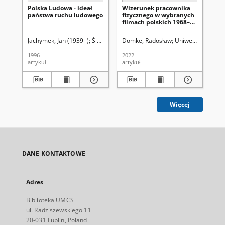
Polska Ludowa - ideał
Wizerunek pracownika
Po
państwa ruchu ludowego
fizycznego w wybranych
wo
filmach polskich 1968–
lu
1990 o tematyce
rz
współczesnej
spo
Jachymek, Jan (1939- )
Śladkowski, Wiesław (1935-). Red.
Domke, Radosław
Uniwersytet Marii 
Woł
19
1996
2022
201
artykuł
artykuł
art
Więcej
DANE KONTAKTOWE
Adres
Biblioteka UMCS
ul. Radziszewskiego 11
20-031 Lublin, Poland