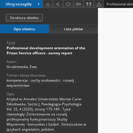
Ukryj szczegóły
Struktura obiektu
Opis obiektu
Lista plików
Tytuł:
Professional development orientation of the
Prison Service officers - survey report
Autor:
Grudziewska, Ewa.
Temat i słowa kluczowe:
kompetencje
;
cechy osobowości
;
rozwój
;
więziennictwo
Opis:
Artykuł w: Annales Universitatis Mariae Curie-
Skłodowska. Sectio J, Paedagogia-Psychologia
Vol. 33, 4 (2020), strony 175-189
;
Tytuł
równoległy: Zorientowanie na rozwój
profesjonalny funkcjonariuszy Służby
Więziennej - komunikat z badań
;
Streszczenia w
językach angielskim, polskim.