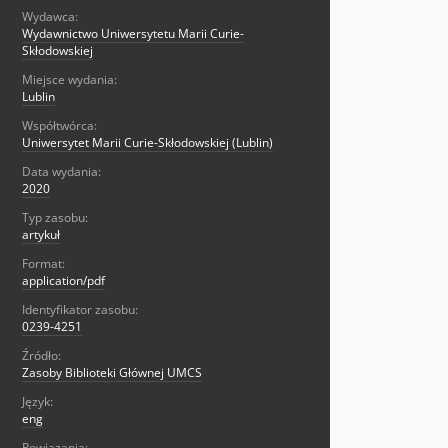
Wydawca:
Wydawnictwo Uniwersytetu Marii Curie-
Skłodowskiej
Miejsce wydania:
Lublin
Współtwórca:
Uniwersytet Marii Curie-Skłodowskiej (Lublin)
Data wydania:
2020
Typ zasobu:
artykuł
Format:
application/pdf
Identyfikator zasobu:
0239-4251
Źródło:
Zasoby Biblioteki Głównej UMCS
Język:
eng
Powiązania: