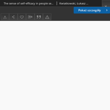
The sense of self-efficacy in people sentenced to imprisonment
Kwiatkowski, Łukasz (pedagogika).
Pokaż szczegóły