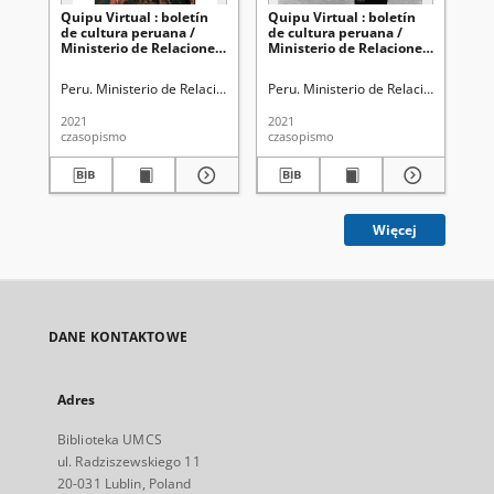
Quipu Virtual : boletín
Quipu Virtual : boletín
Qui
de cultura peruana /
de cultura peruana /
de
Ministerio de Relaciones
Ministerio de Relaciones
Mi
Exteriores. No 38
Exteriores. No 37
Ext
(19/02/2021)
(12/02/2021)
(2
Peru. Ministerio de Relaciones Exteriores
Peru. Ministerio de Relaciones Exter
Per
2021
2021
202
czasopismo
czasopismo
cza
Więcej
DANE KONTAKTOWE
Adres
Biblioteka UMCS
ul. Radziszewskiego 11
20-031 Lublin, Poland