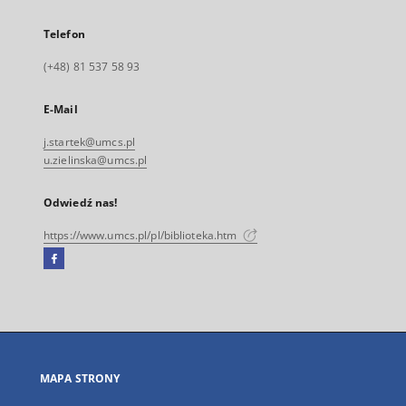
Telefon
(+48) 81 537 58 93
E-Mail
j.startek@umcs.pl
u.zielinska@umcs.pl
Odwiedź nas!
https://www.umcs.pl/pl/biblioteka.htm
Facebook
Link
zewnętrzny,
otworzy
się
w
nowej
MAPA STRONY
karcie