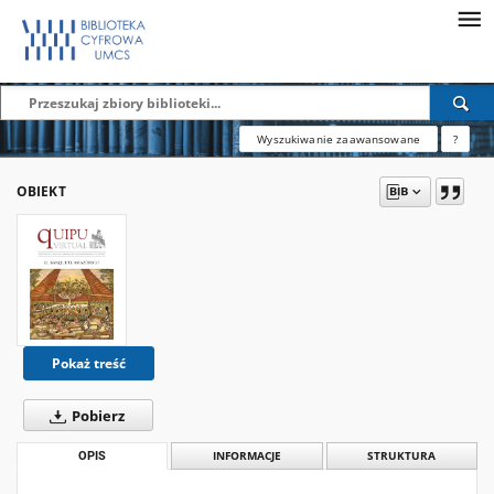
Wyszukiwanie zaawansowane
?
OBIEKT
Pokaż treść
Pobierz
OPIS
INFORMACJE
STRUKTURA