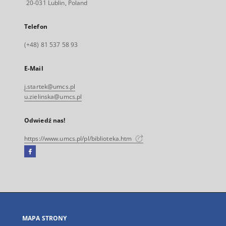
20-031 Lublin, Poland
Telefon
(+48) 81 537 58 93
E-Mail
j.startek@umcs.pl
u.zielinska@umcs.pl
Odwiedź nas!
https://www.umcs.pl/pl/biblioteka.htm
Facebook
Link
zewnętrzny,
otworzy
się
w
nowej
MAPA STRONY
karcie