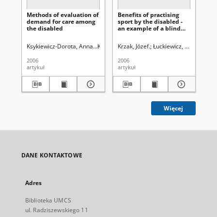
Methods of evaluation of
Benefits of practising
Acc
demand for care among
sport by the disabled -
tou
the disabled
an example of a blind
Ca
person
plc
Ksykiewicz-Dorota, Anna.
Kozak-Sykała, Anna.
Krzak, Józef.
Łuckiewicz, Cezary.
Bryc, Stanisław (1928- )
Jasi
Pło
2006
2006
202
artykuł
artykuł
art
Więcej
DANE KONTAKTOWE
Adres
Biblioteka UMCS
ul. Radziszewskiego 11