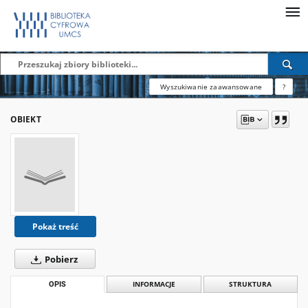
Wyszukiwanie zaawansowane
?
OBIEKT
Pokaż treść
Pobierz
OPIS
INFORMACJE
STRUKTURA