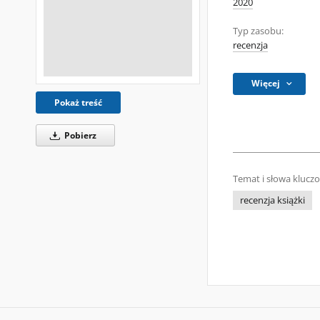
2020
Typ zasobu:
recenzja
Więcej
Pokaż treść
Pobierz
Temat i słowa klucz
recenzja książki