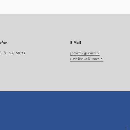
efon
E-Mail
8) 81 537 58 93
j.startek@umcs.pl
u.zielinska@umcs.pl