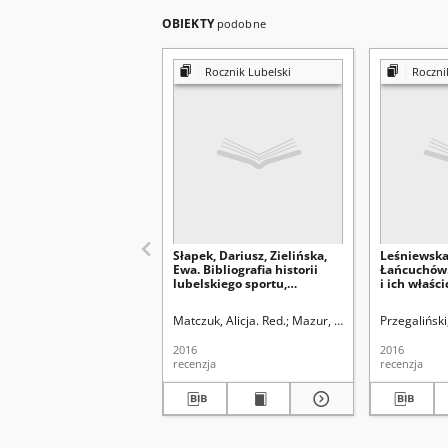
OBIEKTY
podobne
Rocznik Lubelski
Roczni
Słapek, Dariusz, Zielińska,
Leśniewska,
Ewa. Bibliografia historii
Łańcuchów.
lubelskiego sportu,
i ich właści
Lubelskie Centrum
Od Kuropat
Dokumentacji Historii
Wydawnict
Matczuk, Alicja. Red.
Mazur, Mariusz. Red nacz.
Przegaliński
Sportu, Lublin 2013, ss. 132:
Lublin 2016,
[recenzja]
[recenzja]
2016
2016
recenzja
recenzja