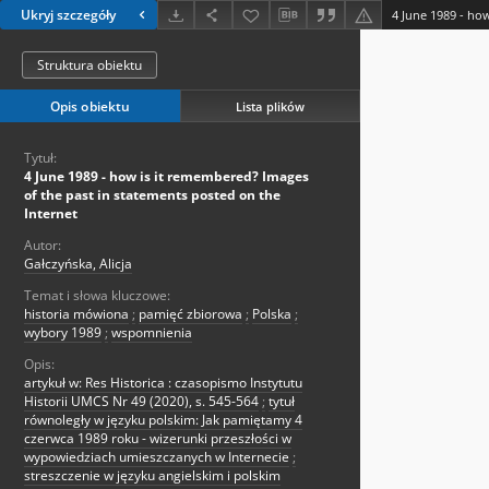
Ukryj szczegóły
Struktura obiektu
Opis obiektu
Lista plików
Tytuł:
4 June 1989 - how is it remembered? Images
of the past in statements posted on the
Internet
Autor:
Gałczyńska, Alicja
Temat i słowa kluczowe:
historia mówiona
;
pamięć zbiorowa
;
Polska
;
wybory 1989
;
wspomnienia
Opis:
artykuł w: Res Historica : czasopismo Instytutu
Historii UMCS Nr 49 (2020), s. 545-564
;
tytuł
równoległy w języku polskim: Jak pamiętamy 4
czerwca 1989 roku - wizerunki przeszłości w
wypowiedziach umieszczanych w Internecie
;
streszczenie w języku angielskim i polskim