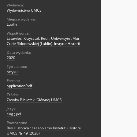
Wydawca:
Wydawnictwo UMCS
Miejsce wydania:
Lublin
Współtwórca:
Latawiec, Krzysztof. Red.
;
Uniwersytet Marii
Curie-Skłodowskiej (Lublin). Instytut Historii
Data wydania:
2020
Typ zasobu:
artykuł
Format:
application/pdf
Źródło:
Zasoby Biblioteki Głównej UMCS
Język:
eng ; pol
Powiązania:
Res Historica : czasopismo Instytutu Historii
UMCS Nr 49 (2020)