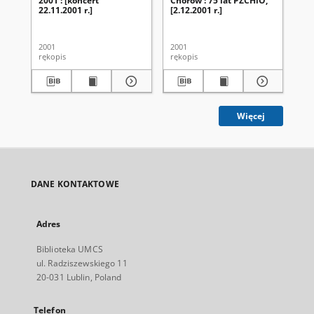
2001 : [koncert
Chórów : 75 lat PZCHiO,
Ch
22.11.2001 r.]
[2.12.2001 r.]
UM
ak
20
2001
2001
200
rękopis
rękopis
ręk
Więcej
DANE KONTAKTOWE
Adres
Biblioteka UMCS
ul. Radziszewskiego 11
20-031 Lublin, Poland
Telefon