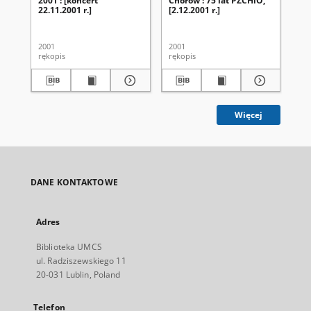
2001 : [koncert
Chórów : 75 lat PZCHiO,
Ch
22.11.2001 r.]
[2.12.2001 r.]
UM
ak
20
2001
2001
200
rękopis
rękopis
ręk
Więcej
DANE KONTAKTOWE
Adres
Biblioteka UMCS
ul. Radziszewskiego 11
20-031 Lublin, Poland
Telefon