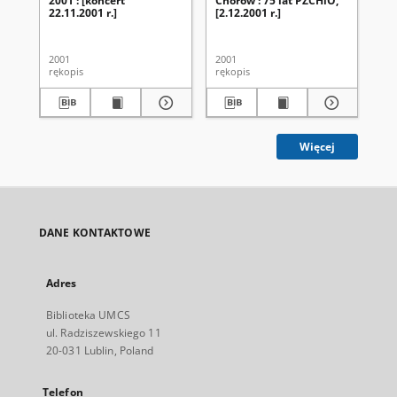
2001 : [koncert
Chórów : 75 lat PZCHiO,
Ch
22.11.2001 r.]
[2.12.2001 r.]
UM
ak
20
2001
2001
200
rękopis
rękopis
ręk
Więcej
DANE KONTAKTOWE
Adres
Biblioteka UMCS
ul. Radziszewskiego 11
20-031 Lublin, Poland
Telefon