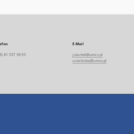
efon
E-Mail
8) 81 537 58 93
j.startek@umcs.pl
u.zielinska@umcs.pl