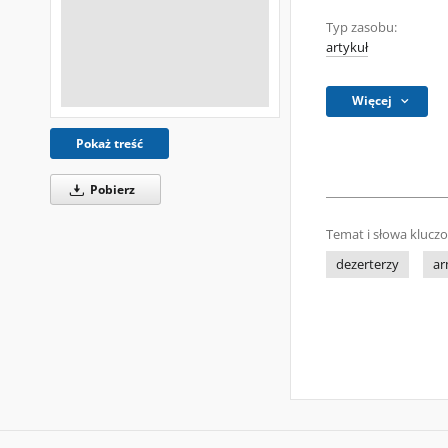
Typ zasobu:
artykuł
Więcej
Pokaż treść
Pobierz
Temat i słowa klucz
dezerterzy
ar