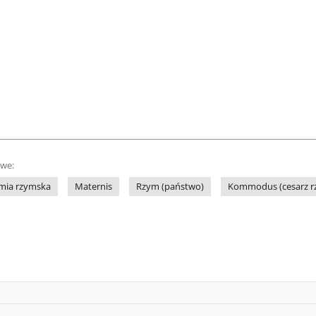
owe:
mia rzymska
Maternis
Rzym (państwo)
Kommodus (cesarz rz