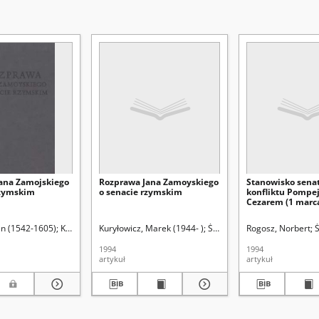
ana Zamojskiego
Rozprawa Jana Zamoyskiego
Stanowisko sena
rzymskim
o senacie rzymskim
konfliktu Pompej
Cezarem (1 marca
grudnia 50 r. p.n.
kłodowskiej (Lublin). Instytut Historii
an (1542-1605)
Kuryłowicz, Marek (1944-)
Kuryłowicz, Marek (1944- )
Witkowski, Wojciech (1946-)
Śladkowski, Wiesław (1935- )
Rogosz, Norbert
Ś
1994
1994
artykuł
artykuł