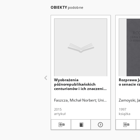
OBIEKTY
podobne
Wyobrażenia
Rozprawa J
późnorepublikańskich
o senacie 
centurionów i ich znaczenie
dla badań nad wojskowością
rzymską w I w. przed Chr.
Faszcza, Michał Norbert
Uniwersytet Marii Curie-S
Zamoyski, J
2015
1997
artykuł
książka