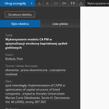
Ukryj szczegóły
Struktura obiektu
Opis obiektu
Lista plików
Tytuł:
Wykorzystanie modelu CA PM w
optymalizacji struktury kapitałowej spółek
giełdowych
Autor:
Bolibok, Piotr
Temat i słowa kluczowe:
ekonomia
;
prasa ekonomiczna
;
czasopisma
naukowe
Opis:
tytuł równoległy: Implementation of САРМ in
optimization of capital structure of listed
companies
;
artykuł w: Annales Universitatis
Mariae Curie-Skłodowska. Sectio H, Oeconomia
Vol. 40 (2006), strony 287-303
Wydawca: