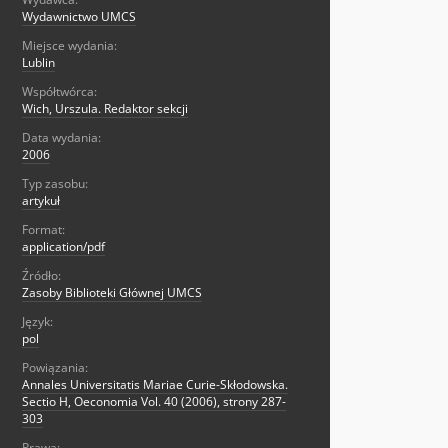
Wydawnictwo UMCS
Miejsce wydania:
Lublin
Współtwórca:
Wich, Urszula. Redaktor sekcji
Data wydania:
2006
Typ zasobu:
artykuł
Format:
application/pdf
Źródło:
Zasoby Biblioteki Głównej UMCS
Język:
pol
Powiązania:
Annales Universitatis Mariae Curie-Skłodowska.
Sectio H, Oeconomia Vol. 40 (2006), strony 287-
303
Prawa: