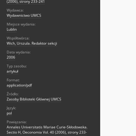
(2006), strony 233-241
Wydawca:
Wydawnictwo UMCS
Miejsce wydania:
Lublin
Współtwórca:
Wich, Urszula. Redaktor sekcji
Data wydania:
2006
Typ zasobu:
artykuł
Format:
application/pdf
Źródło:
Zasoby Biblioteki Głównej UMCS
Język:
pol
Powiązania:
Annales Universitatis Mariae Curie-Skłodowska.
Sectio H, Oeconomia Vol. 40 (2006), strony 233-