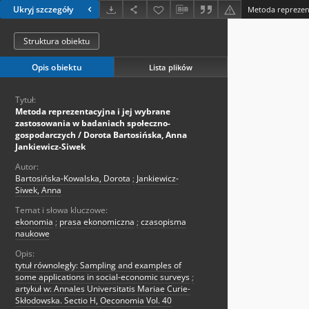
Ukryj szczegóły
Struktura obiektu
Opis obiektu
Lista plików
Tytuł:
Metoda reprezentacyjna i jej wybrane
zastosowania w badaniach społeczno-
gospodarczych / Dorota Bartosińska, Anna
Jankiewicz-Siwek
Autor:
Bartosińska-Kowalska, Dorota
;
Jankiewicz-
Siwek, Anna
Temat i słowa kluczowe:
ekonomia
;
prasa ekonomiczna
;
czasopisma
naukowe
Opis:
tytuł równoległy: Sampling and examples of
some applications in social-economic surveys
;
artykuł w: Annales Universitatis Mariae Curie-
Skłodowska. Sectio H, Oeconomia Vol. 40