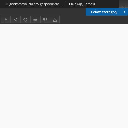
Długookresowe zmiany gospodarcze w Chinach jako czynnik ekspansji na rynki światowe
Białowąs, Tomasz
Pokaż szczegóły