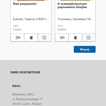
Nasi pozytywiści
O materjalistycznym
Wi
pojmowaniu dziejów
po
ka
czy
pie
Żuliński, Tadeusz (1839-1885)
Trusiewicz, Stanisław (1870-1918)
Zie
Po
1872
1911
201
książka
książka
art
Więcej
DANE KONTAKTOWE
Adres
Biblioteka UMCS
ul. Radziszewskiego 11
20-031 Lublin, Poland