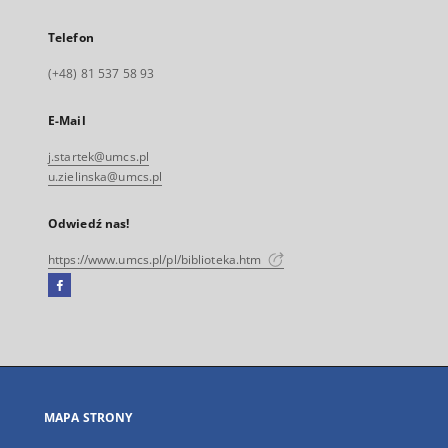
Telefon
(+48) 81 537 58 93
E-Mail
j.startek@umcs.pl
u.zielinska@umcs.pl
Odwiedź nas!
https://www.umcs.pl/pl/biblioteka.htm
Facebook
Link
zewnętrzny,
otworzy
się
w
nowej
MAPA STRONY
karcie