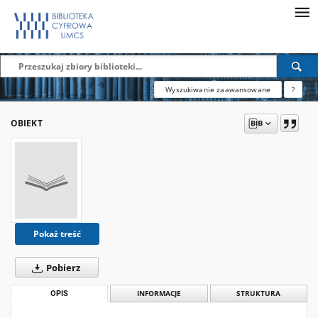
Wyszukiwanie zaawansowane
?
OBIEKT
Pokaż treść
Pobierz
OPIS
INFORMACJE
STRUKTURA