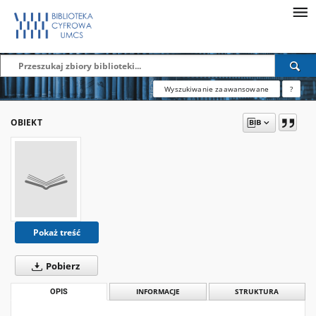
Wyszukiwanie zaawansowane
?
OBIEKT
Pokaż treść
Pobierz
OPIS
INFORMACJE
STRUKTURA