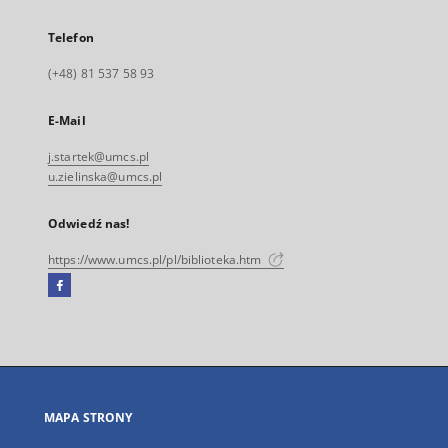
Telefon
(+48) 81 537 58 93
E-Mail
j.startek@umcs.pl
u.zielinska@umcs.pl
Odwiedź nas!
https://www.umcs.pl/pl/biblioteka.htm
Facebook
Link
zewnętrzny,
otworzy
się
w
nowej
MAPA STRONY
karcie