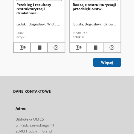
Przebieg i rezultaty
Rodzaje restrukturyzacji
Me
restrukturyzacji
przedsiębiorstw
na
działalności
nie
marketingowej w
wy
polskich
Gulski, Bogusław.
Wich, Urszula. Redaktor sekcji
Gulski, Bogusław.
Orłowski, Ryszard 
Gul
przedsiębiorstwach
2002
1998/1999
199
artykuł
artykuł
art
Więcej
DANE KONTAKTOWE
Adres
Biblioteka UMCS
ul. Radziszewskiego 11
20-031 Lublin, Poland