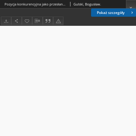
Pozycja konkurencyjna jako przesłanka ewolucji zarządzania w przedsiębiorstwach
Gulski, Bogusław.
Pokaż szczegóły