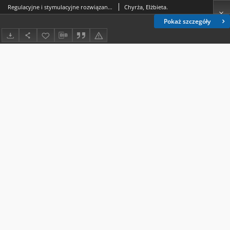
Regulacyjne i stymulacyjne rozwiązania w konstrukcji podatku rolnego
Chyrża, Elżbieta.
Pokaż szczegóły