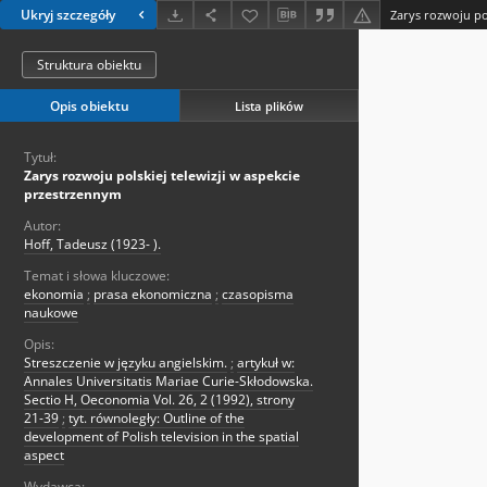
Ukryj szczegóły
Struktura obiektu
Opis obiektu
Lista plików
Tytuł:
Zarys rozwoju polskiej telewizji w aspekcie
przestrzennym
Autor:
Hoff, Tadeusz (1923- ).
Temat i słowa kluczowe:
ekonomia
;
prasa ekonomiczna
;
czasopisma
naukowe
Opis:
Streszczenie w języku angielskim.
;
artykuł w:
Annales Universitatis Mariae Curie-Skłodowska.
Sectio H, Oeconomia Vol. 26, 2 (1992), strony
21-39
;
tyt. równoległy: Outline of the
development of Polish television in the spatial
aspect
Wydawca: