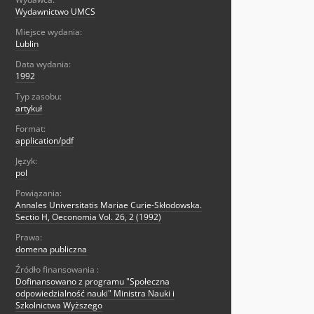
Wydawnictwo UMCS
Miejsce wydania:
Lublin
Data wydania:
1992
Typ zasobu:
artykuł
Format:
application/pdf
Język:
pol
Powiązania:
Annales Universitatis Mariae Curie-Skłodowska.
Sectio H, Oeconomia Vol. 26, 2 (1992)
Prawa:
domena publiczna
Źródło finansowania :
Dofinansowano z programu "Społeczna
odpowiedzialność nauki" Ministra Nauki i
Szkolnictwa Wyższego