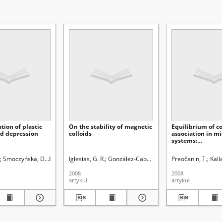
tion of plastic
On the stability of magnetic
Equilibrium of c
nd depression
colloids
association in mi
systems:
cetyltrimethyl
w. Red.
Smoczyńska, D.
Polowczyk, I.
Iglesias, G. R.
Rudziński, Władysław. Red.
González-Caballero, F.
Preočanin, T.
López-López, M. T
Kall
2008
2008
artykuł
artykuł