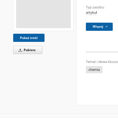
Typ zasobu:
artykuł
Więcej
Pokaż treść
Pobierz
Temat i słowa klucz
chemia