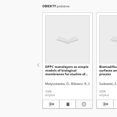
OBIEKTY
podobne
DPPC monolayers as simple
Biomodifica
models of biological
surfaces a
membranes for studies of
process
interactions with
perfluorinated compounds
Matyszewska, D.
Bilewicz, R.
Rudziński, Władysła
Sadowski, Z.
2008
2008
artykuł
artykuł