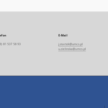
efon
E-Mail
8) 81 537 58 93
j.startek@umcs.pl
u.zielinska@umcs.pl